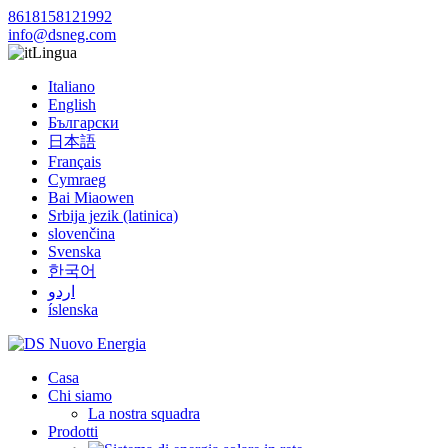
8618158121992
info@dsneg.com
Lingua
Italiano
English
Български
日本語
Français
Cymraeg
Bai Miaowen
Srbija jezik (latinica)
slovenčina
Svenska
한국어
اردو
íslenska
Casa
Chi siamo
La nostra squadra
Prodotti