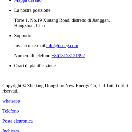
Mappa del sito
La nostra posizione
Torre 1, No.19 Xintang Road, distretto di Jianggan,
Hangzhou, Cina
Supporto
Inviaci un'e-mail:
info@dsneg.com
Numero di telefono:
+8618158121992
Orari di pianificazione
Lunedì – Venerdì
08:00 - 09pm
Copyright © Zhejiang Dongshuo New Energy Co, Ltd Tutti i diritti
riservati.
whatsapp
Telefono
Posta elettronica
Inchiesta