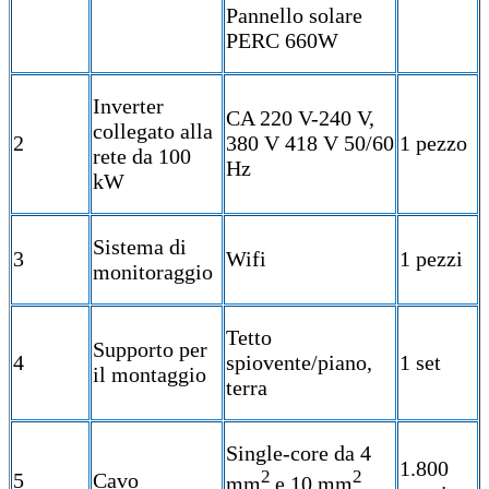
Pannello solare
PERC 660W
Inverter
CA 220 V-240 V,
collegato alla
2
380 V 418 V 50/60
1 pezzo
rete da 100
Hz
kW
Sistema di
3
Wifi
1 pezzi
monitoraggio
Tetto
Supporto per
4
spiovente/piano,
1 set
il montaggio
terra
Single-core da 4
1.800
2
2
5
Cavo
mm
e 10 mm